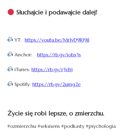
Słuchajcie i podawajcie dalej!
YT:
https://youtu.be/Mr1yD9R19iI
Anchor:
https://rb.gy/iobx3s
iTunes:
https://rb.gy/r3vfrj
Spotify:
https://rb.gy/2umg2e
Życie się robi lepsze, o zmierzchu.
#ozmierzchu #seksisens #podkasty #psychologia