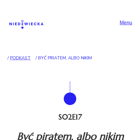
Skip to content
Główna nawigac
Menu
/
PODKAST
/
BYĆ PIRATEM, ALBO NIKIM
S02E17
Być piratem, albo nikim