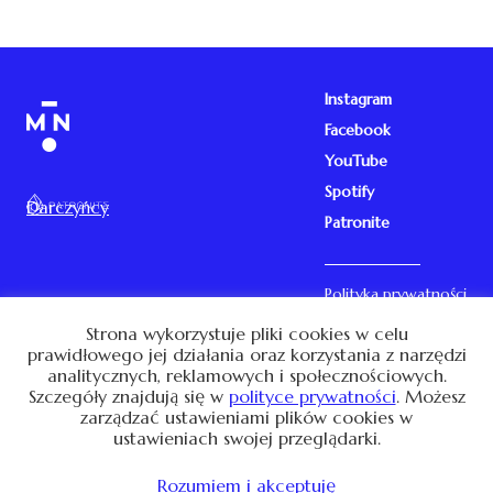
Instagram
Facebook
YouTube
Spotify
Darczyńcy
Patronite
Polityka prywatności
Kontakt
Strona wykorzystuje pliki cookies w celu
prawidłowego jej działania oraz korzystania z narzędzi
analitycznych, reklamowych i społecznościowych.
Szczegóły znajdują się w
polityce prywatności
. Możesz
Ta strona używa cookies. Używając jej zgadzasz się na ich
przechowywanie. Przeczytaj o tym w
polityce prywatności
.
zarządzać ustawieniami plików cookies w
ustawieniach swojej przeglądarki.
© 2026 Marta Niedźwiecka. Design: Kamila Romanowska
Development:
HumanThing LTD
Rozumiem i akceptuję