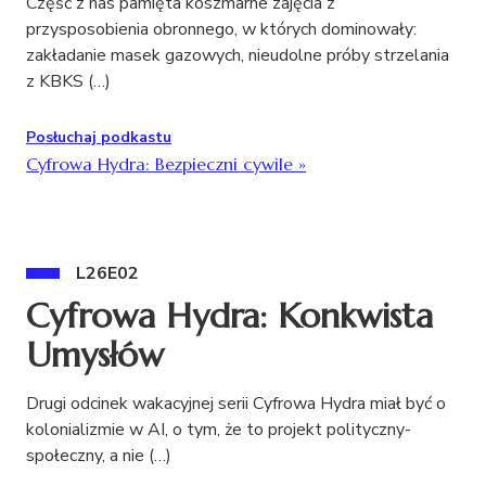
Część z nas pamięta koszmarne zajęcia z
przysposobienia obronnego, w których dominowały:
zakładanie masek gazowych, nieudolne próby strzelania
z KBKS (…)
Posłuchaj podkastu
Cyfrowa Hydra: Bezpieczni cywile
»
L26E02
Cyfrowa Hydra: Konkwista
Umysłów
Drugi odcinek wakacyjnej serii Cyfrowa Hydra miał być o
kolonializmie w AI, o tym, że to projekt polityczny-
społeczny, a nie (…)