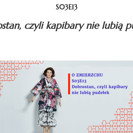
S03E13
tan, czyli kapibary nie lubią 