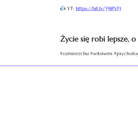
YT:
https://bit.ly/39iPVJ3
Życie się robi lepsze, 
#ozmierzchu #seksisens #psycholo