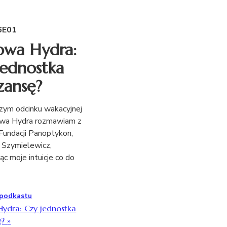
6E01
owa Hydra:
jednostka
zansę?
ym odcinku wakacyjnej
rowa Hydra rozmawiam z
Fundacji Panoptykon,
 Szymielewicz,
c moje intuicje co do
 podkastu
Hydra: Czy jednostka
ę?
»