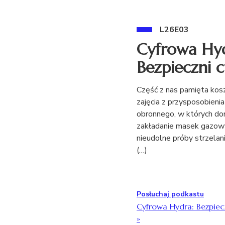
L26E03
Cyfrowa Hyd
Bezpieczni c
Część z nas pamięta ko
zajęcia z przysposobienia
obronnego, w których do
zakładanie masek gazow
nieudolne próby strzelan
(…)
Posłuchaj podkastu
Cyfrowa Hydra: Bezpiec
»