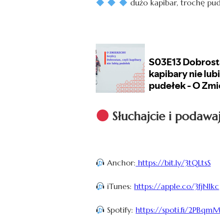
dużo kapibar, trochę pud
Słuchajcie i podawaj
Anchor:
https://bit.ly/3tQLtsS
iTunes:
https://apple.co/3fjNIkc
Spotify:
https://spoti.fi/2PBqm