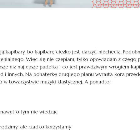
ją kapibary, bo kapibarę ciężko jest darzyć niechęcią. Podob
 genialnego. Więc się nie czepiam, tylko opowiadam z czego
epsze niż najlepsze pudełka i co jest prawdziwym wrogiem ka
 i innych. Na bohaterkę drugiego planu wyrasta kora przedc
o w towarzystwie muzyki klastycznej. A ponadto:
 nawet o tym nie wiedząc
 rodzimy, ale rzadko korzystamy