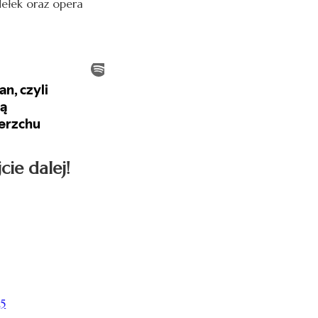
ełek oraz opera
cie dalej!
M5