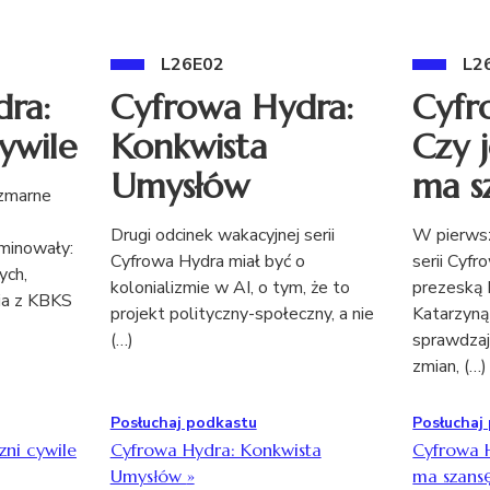
L26E02
L2
ra:
Cyfrowa Hydra:
Cyfr
ywile
Konkwista
Czy 
Umysłów
ma s
szmarne
Drugi odcinek wakacyjnej serii
W pierwsz
minowały:
Cyfrowa Hydra miał być o
serii Cyf
ych,
kolonializmie w AI, o tym, że to
prezeską 
ia z KBKS
projekt polityczny-społeczny, a nie
Katarzyną
(…)
sprawdzają
zmian, (…)
Posłuchaj podkastu
Posłuchaj
zni cywile
Cyfrowa Hydra: Konkwista
Cyfrowa 
Umysłów
»
ma szans