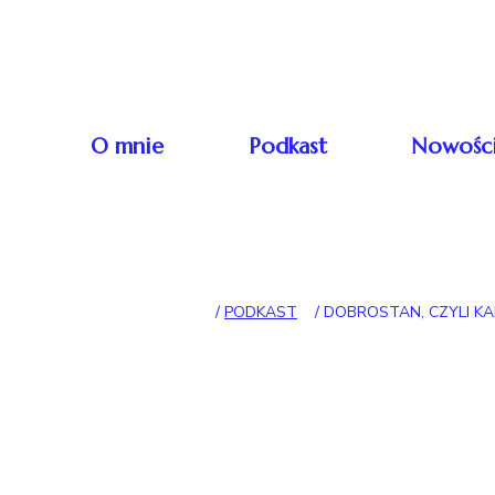
Skip to content
Główna nawigacj
O mnie
Podkast
Nowośc
/
PODKAST
/
DOBROSTAN, CZYLI KA