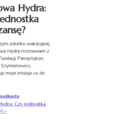
owa Hydra:
jednostka
zansę?
ym odcinku wakacyjnej
rowa Hydra rozmawiam z
Fundacji Panoptykon,
 Szymielewicz,
c moje intuicje co do
 podkastu
Hydra: Czy jednostka
ę?
»