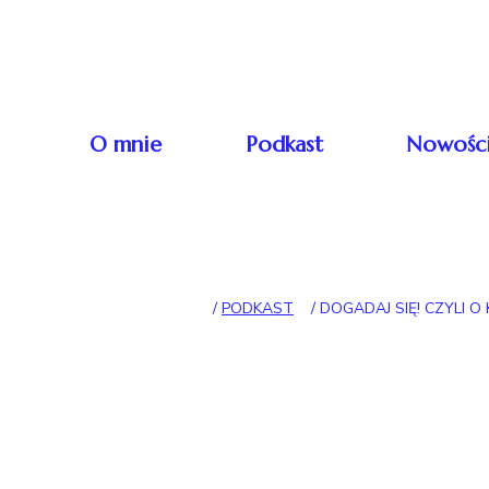
Skip to content
Główna nawigacj
O mnie
Podkast
Nowośc
/
PODKAST
/
DOGADAJ SIĘ! CZYLI O 