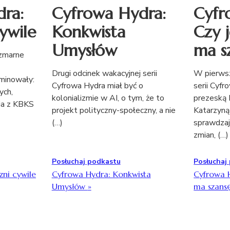
ra:
Cyfrowa Hydra:
Cyfr
ywile
Konkwista
Czy 
Umysłów
ma s
szmarne
Drugi odcinek wakacyjnej serii
W pierwsz
minowały:
Cyfrowa Hydra miał być o
serii Cyf
ych,
kolonializmie w AI, o tym, że to
prezeską 
ia z KBKS
projekt polityczny-społeczny, a nie
Katarzyną
(…)
sprawdzają
zmian, (…)
Posłuchaj podkastu
Posłuchaj
zni cywile
Cyfrowa Hydra: Konkwista
Cyfrowa 
Umysłów
»
ma szans