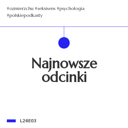
#ozmierzchu #seksisens #psychologia
#polskiepodkasty
Najnowsze
odcinki
L26E03