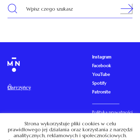
Search
Wpisz czego szukasz
Instagram
Facebook
YouTube
Spotify
Darczyńcy
Patronite
Polityka prywatności
Kontakt
Strona wykorzystuje pliki cookies w celu
prawidłowego jej działania oraz korzystania z narzędzi
analitycznych, reklamowych i społecznościowych.