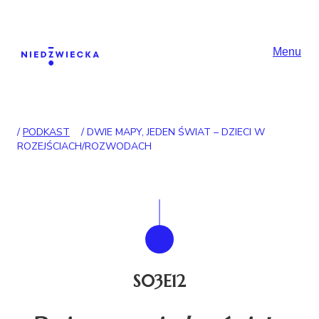
Skip to content
Główna nawigac
Menu
/
PODKAST
/
DWIE MAPY, JEDEN ŚWIAT – DZIECI W
ROZEJŚCIACH/ROZWODACH
S03E12