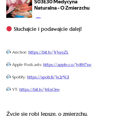
Słuchajcie i podawajcie dalej!
Anchor:
https://bit.ly/3i3qgZL
Apple Podcasts:
https://apple.co/3y8N7sw
Spotify:
https://spoti.fi/3x2r5Gf
YT:
https://bit.ly/3rEnQny
Życie się robi lepsze, o zmierzchu.