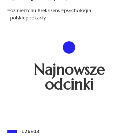
#ozmierzchu #seksisens #psychologia
#polskiepodkasty
Najnowsze
odcinki
L26E03