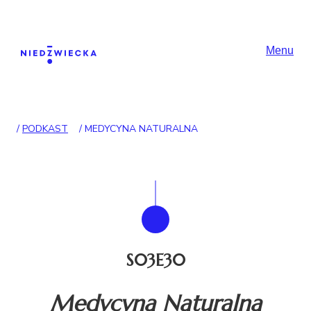
Skip to content
Główna nawigac
Menu
/
PODKAST
/
MEDYCYNA NATURALNA
S03E30
Medycyna Naturalna