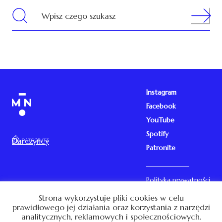
Search
Wpisz czego szukasz
Instagram
Facebook
YouTube
Spotify
Darczyńcy
Patronite
Polityka prywatności
Kontakt
Strona wykorzystuje pliki cookies w celu
prawidłowego jej działania oraz korzystania z narzędzi
analitycznych, reklamowych i społecznościowych.