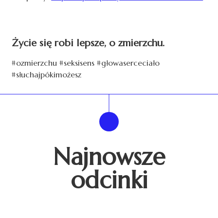
Życie się robi lepsze, o zmierzchu.
#ozmierzchu #seksisens #głowaserceciało
#słuchajpókimożesz
Najnowsze
odcinki