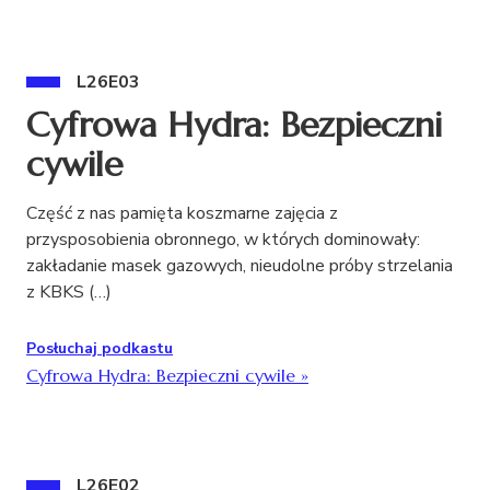
L26E03
Cyfrowa Hydra: Bezpieczni
cywile
Część z nas pamięta koszmarne zajęcia z
przysposobienia obronnego, w których dominowały:
zakładanie masek gazowych, nieudolne próby strzelania
z KBKS (…)
Posłuchaj podkastu
Cyfrowa Hydra: Bezpieczni cywile
»
L26E02