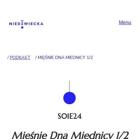
Skip to content
Główna nawigac
Menu
/
PODKAST
/
MIĘŚNIE DNA MIEDNICY 1/2
S01E24
Mięśnie Dna Miednicy 1/2