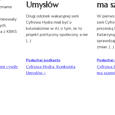
Umysłów
ma s
szmarne
Drugi odcinek wakacyjnej serii
W pierwsz
minowały:
Cyfrowa Hydra miał być o
serii Cyf
ych,
kolonializmie w AI, o tym, że to
prezeską 
ia z KBKS
projekt polityczny-społeczny, a nie
Katarzyną
(…)
sprawdzają
zmian, (…)
Posłuchaj podkastu
Posłuchaj
zni cywile
Cyfrowa Hydra: Konkwista
Cyfrowa 
Umysłów
»
ma szans