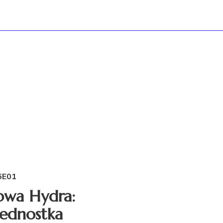
6E01
owa Hydra:
jednostka