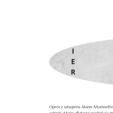
Oprócz szlagieru Alanis Morissette
agresji. Może dlatego podejścia m