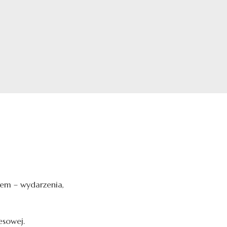
nsem – wydarzenia,
esowej.