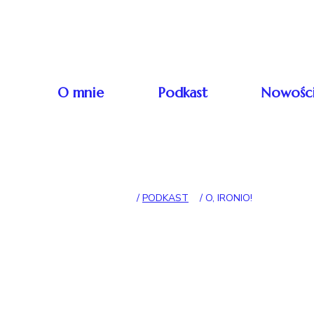
Skip to content
Główna nawigacj
O mnie
Podkast
Nowośc
/
PODKAST
/
O, IRONIO!