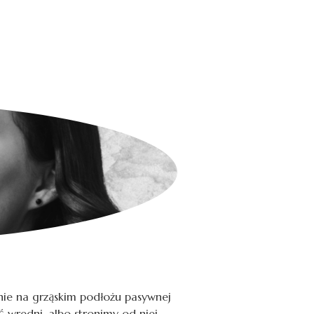
ośnie na grząskim podłożu pasywnej
 wredni, albo stronimy od niej