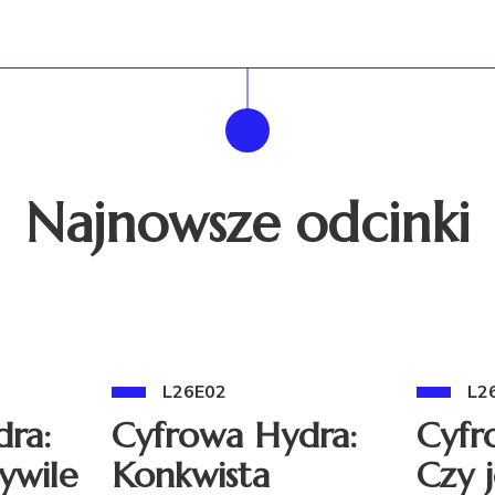
Najnowsze odcinki
L26E02
L2
ra:
Cyfrowa Hydra:
Cyfr
ywile
Konkwista
Czy 