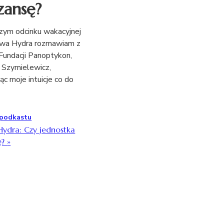
zansę?
ym odcinku wakacyjnej
rowa Hydra rozmawiam z
Fundacji Panoptykon,
 Szymielewicz,
c moje intuicje co do
 podkastu
Hydra: Czy jednostka
ę?
»