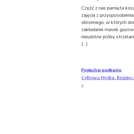
Część z nas pamięta ko
zajęcia z przysposobienia
obronnego, w których do
zakładanie masek gazow
nieudolne próby strzelan
(…)
Posłuchaj podkastu
Cyfrowa Hydra: Bezpiec
»