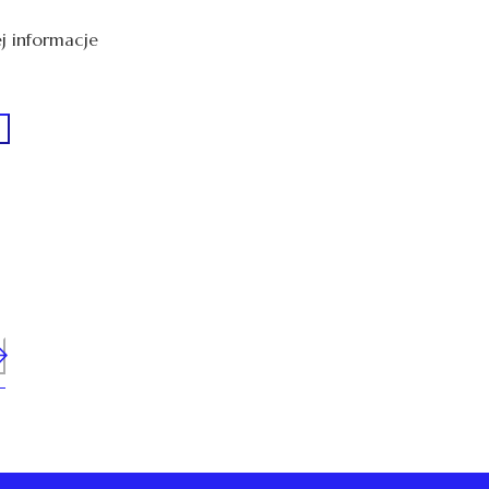
j informacje
n me up!
ch