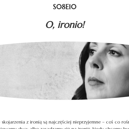
S08E10
O, ironio!
 skojarzenia z ironią są najczęściej nieprzyjemne – coś co r
iewamy dwa: albo zasadzamy się na ironię, kiedy chcemy być