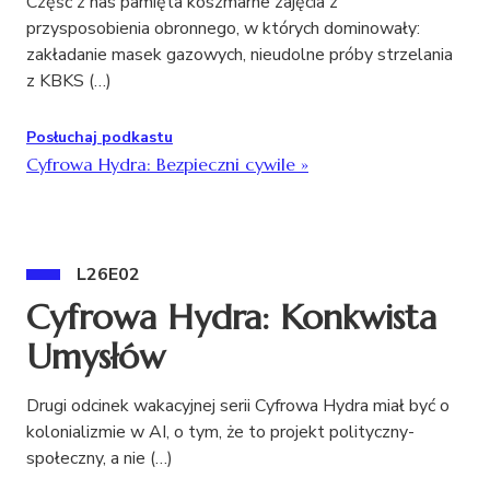
Część z nas pamięta koszmarne zajęcia z
przysposobienia obronnego, w których dominowały:
zakładanie masek gazowych, nieudolne próby strzelania
z KBKS (…)
Posłuchaj podkastu
Cyfrowa Hydra: Bezpieczni cywile
»
L26E02
Cyfrowa Hydra: Konkwista
Umysłów
Drugi odcinek wakacyjnej serii Cyfrowa Hydra miał być o
kolonializmie w AI, o tym, że to projekt polityczny-
społeczny, a nie (…)