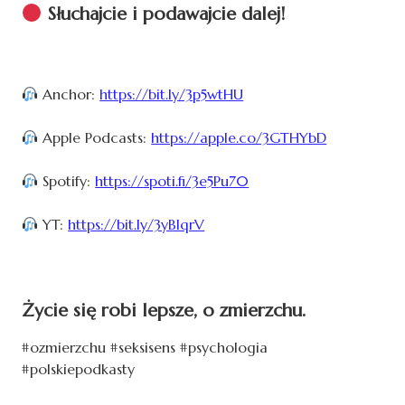
Słuchajcie i podawajcie dalej!
Anchor:
https://bit.ly/3p5wtHU
Apple Podcasts:
https://apple.co/3GTHYbD
Spotify:
https://spoti.fi/3e5Pu70
YT:
https://bit.ly/3yBIqrV
Życie się robi lepsze, o zmierzchu.
#ozmierzchu #seksisens #psychologia
#polskiepodkasty