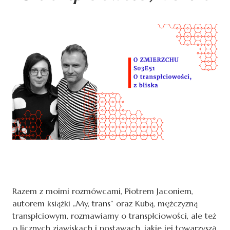
Razem z moimi rozmówcami, Piotrem Jaconiem,
autorem książki „My, trans” oraz Kubą, mężczyzną
transpłciowym, rozmawiamy o transpłciowości, ale też
o licznych zjawiskach i postawach, jakie jej towarzyszą.