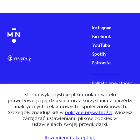
Instagram
Facebook
YouTube
Spotify
Darczyńcy
Patronite
Polityka prywatności
Kontakt
Strona wykorzystuje pliki cookies w celu
prawidłowego jej działania oraz korzystania z narzędzi
analitycznych, reklamowych i społecznościowych.
Szczegóły znajdują się w
polityce prywatności
. Możesz
Ta strona używa cookies. Używając jej zgadzasz się na ich
zarządzać ustawieniami plików cookies w
przechowywanie. Przeczytaj o tym w
polityce prywatności
.
ustawieniach swojej przeglądarki.
© 2026 Marta Niedźwiecka. Design: Kamila Romanowska
Development:
HumanThing LTD
Rozumiem i akceptuję