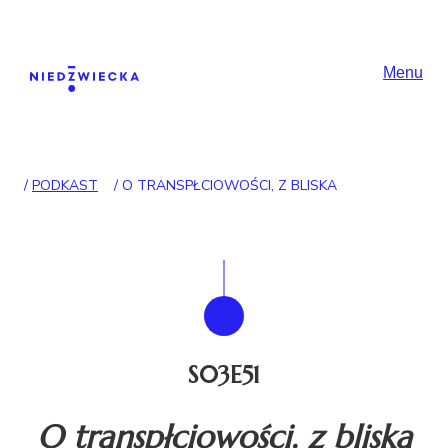
Skip to content
Główna nawigac
Menu
/
PODKAST
/
O TRANSPŁCIOWOŚCI, Z BLISKA
S03E51
O transpłciowości, z bliska