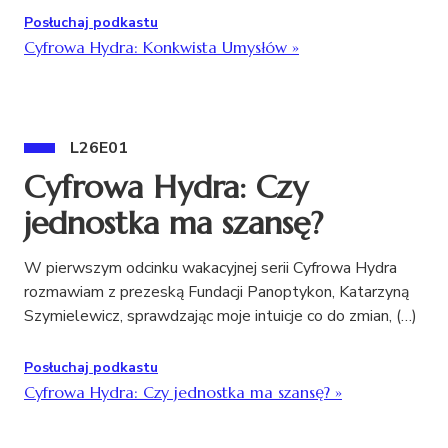
Posłuchaj podkastu
Cyfrowa Hydra: Konkwista Umysłów
»
L26E01
Cyfrowa Hydra: Czy
jednostka ma szansę?
W pierwszym odcinku wakacyjnej serii Cyfrowa Hydra
rozmawiam z prezeską Fundacji Panoptykon, Katarzyną
Szymielewicz, sprawdzając moje intuicje co do zmian, (…)
Posłuchaj podkastu
Cyfrowa Hydra: Czy jednostka ma szansę?
»