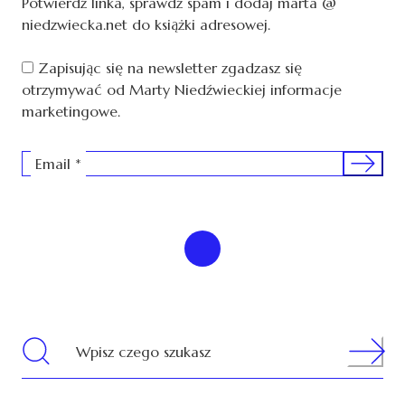
Potwierdź linka, sprawdź spam i dodaj marta @
niedzwiecka.net do książki adresowej.
Zapisując się na newsletter zgadzasz się
otrzymywać od Marty Niedźwieckiej informacje
marketingowe.
Sign me 
Email
*
Search
Wpisz czego szukasz