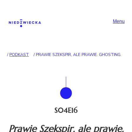
Skip to content
Główna nawigac
Menu
/
PODKAST
/
PRAWIE SZEKSPIR, ALE PRAWIE. GHOSTING.
S04E16
Prawie Szekspir, ale prawie.