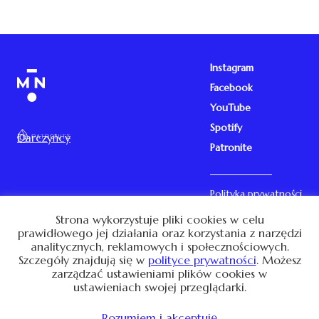
Instagram
Facebook
YouTube
Spotify
Darczyńcy
Patronite
Polityka prywatności
Kontakt
Strona wykorzystuje pliki cookies w celu
prawidłowego jej działania oraz korzystania z narzędzi
analitycznych, reklamowych i społecznościowych.
Szczegóły znajdują się w
polityce prywatności
. Możesz
Ta strona używa cookies. Używając jej zgadzasz się na ich
przechowywanie. Przeczytaj o tym w
polityce prywatności
.
zarządzać ustawieniami plików cookies w
ustawieniach swojej przeglądarki.
© 2026 Marta Niedźwiecka. Design: Kamila Romanowska
Development:
HumanThing LTD
Rozumiem i akceptuję