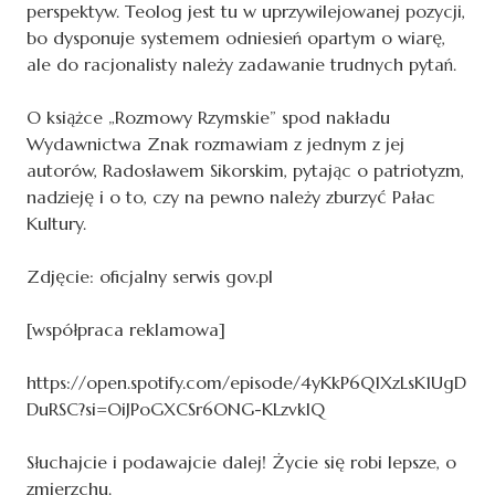
perspektyw. Teolog jest tu w uprzywilejowanej pozycji,
bo dysponuje systemem odniesień opartym o wiarę,
ale do racjonalisty należy zadawanie trudnych pytań.
O książce „Rozmowy Rzymskie” spod nakładu
Wydawnictwa Znak rozmawiam z jednym z jej
autorów, Radosławem Sikorskim, pytając o patriotyzm,
nadzieję i o to, czy na pewno należy zburzyć Pałac
Kultury.
Zdjęcie: oficjalny serwis gov.pl
[współpraca reklamowa]
https://open.spotify.com/episode/4yKkP6Q1XzLsK1UgD
DuRSC?si=OiJPoGXCSr6ONG-KLzvkIQ
Słuchajcie i podawajcie dalej! Życie się robi lepsze, o
zmierzchu.