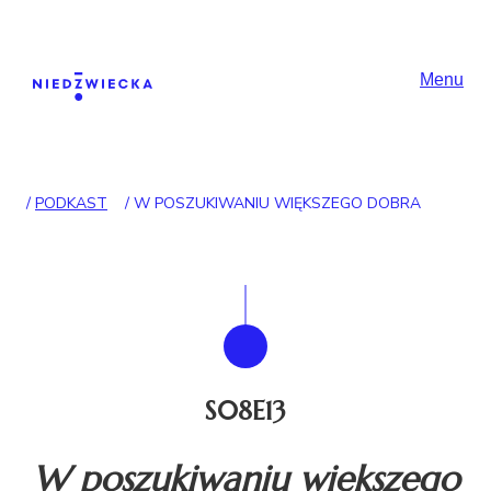
Skip to content
Główna nawigac
Menu
/
PODKAST
/
W POSZUKIWANIU WIĘKSZEGO DOBRA
S08E13
W poszukiwaniu większego